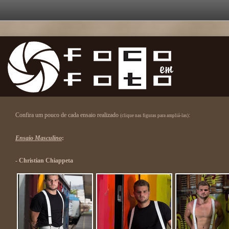
Confira um pouco de cada ensaio realizado
:
(clique nas figuras para ampliá-las)
Ensaio Masculino
:
- Christian Chiappeta