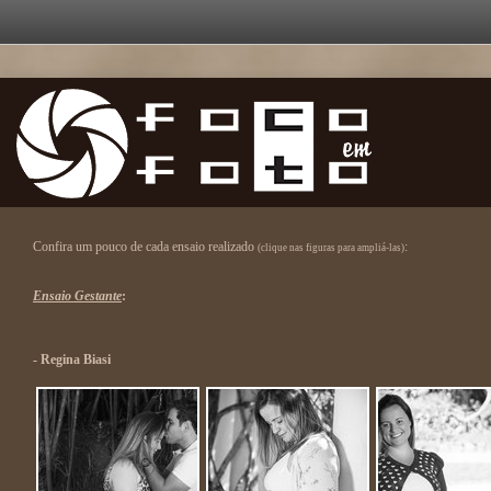
Confira um pouco de cada ensaio realizado
:
(clique nas figuras para ampliá-las)
Ensaio Gestante
:
- Regina Biasi